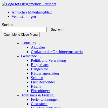
Skip
to
Amtliches Mitteilungsblatt
content
Veranstaltungen
Suchen
Suchen
Open Menu
Close Menu
Aktuelles
Show
Aktuelles
sub
Grußwort der Ortsbürgermeisterin
menu
Gemeinde
Show
Politik und Verwaltung
sub
Bürgerhaus
menu
Baugebiete
Kindertagesstätten
Schulen
First Responder
Kirche
Ehrenbürger
Tourismus & Freizeit
Show
Ferienwohnungen
sub
Gaststätten
menu