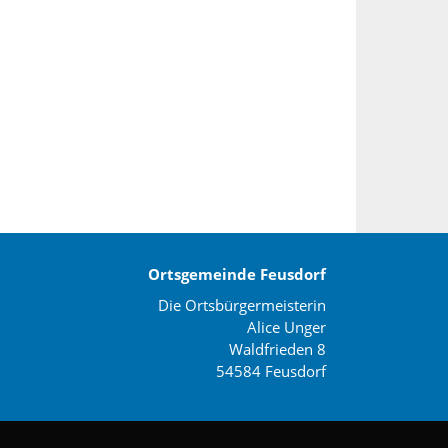
Ortsgemeinde Feusdorf
Die Ortsbürgermeisterin
Alice Unger
Waldfrieden 8
54584 Feusdorf