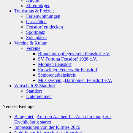
Kirche
Ehrenbürger
Tourismus & Freizeit
Ferienwohnungen
Gaststätten
Feusdorf entdecken
Sportplatz
Spielplätze
Vereine & Kultur
Vereine
Brauchtumspflegeverein Feusdorf e.V.
SV Fortuna Feusdorf 1926 e.V.
Möhnen Feusdorf
Freiwillige Feuerwehr Feusdorf
Seniorenarbeitskreis
Musikverein „Harmonie“ Feusdorf e.V.
Wirtschaft & Standort
Standort
Unternehmen
Neueste Beiträge
Baugebiet „Auf den Aachen II“: Ausschreibung zur
Erschließung startet
Impressionen von der Kirmes 2026
Natürlicher Klimaschutz in Feusdorf