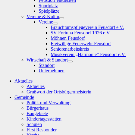
Feusdorf entdecken
Sportplatz
Spielplätze
Vereine & Kultur
Show
Vereine
sub
Show
Brauchtumspflegeverein Feusdorf e.V.
menu
sub
SV Fortuna Feusdorf 1926 e.V.
menu
Möhnen Feusdorf
Freiwillige Feuerwehr Feusdorf
Seniorenarbeitskreis
Musikverein „Harmonie“ Feusdorf e.V.
Wirtschaft & Standort
Show
Standort
sub
Unternehmen
menu
Aktuelles
Aktuelles
Grußwort der Ortsbürgermeisterin
Gemeinde
Politik und Verwaltung
Bürgerhaus
Baugebiete
Kindertagesstätten
Schulen
First Responder