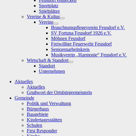
Feusdorf entdecken
Sportplatz
Spielplätze
Vereine & Kultur
Show
Vereine
sub
Show
Brauchtumspflegeverein Feusdorf e.V.
menu
sub
SV Fortuna Feusdorf 1926 e.V.
menu
Möhnen Feusdorf
Freiwillige Feuerwehr Feusdorf
Seniorenarbeitskreis
Musikverein „Harmonie“ Feusdorf e.V.
Wirtschaft & Standort
Show
Standort
sub
Unternehmen
menu
Aktuelles
Aktuelles
Grußwort der Ortsbürgermeisterin
Gemeinde
Politik und Verwaltung
Bürgerhaus
Baugebiete
Kindertagesstätten
Schulen
First Responder