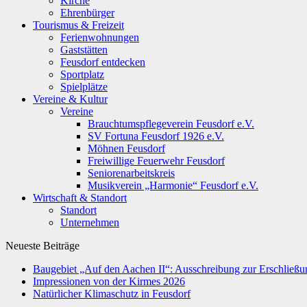
Kirche
Ehrenbürger
Tourismus & Freizeit
Ferienwohnungen
Gaststätten
Feusdorf entdecken
Sportplatz
Spielplätze
Vereine & Kultur
Vereine
Brauchtumspflegeverein Feusdorf e.V.
SV Fortuna Feusdorf 1926 e.V.
Möhnen Feusdorf
Freiwillige Feuerwehr Feusdorf
Seniorenarbeitskreis
Musikverein „Harmonie“ Feusdorf e.V.
Wirtschaft & Standort
Standort
Unternehmen
Neueste Beiträge
Baugebiet „Auf den Aachen II“: Ausschreibung zur Erschließun
Impressionen von der Kirmes 2026
Natürlicher Klimaschutz in Feusdorf