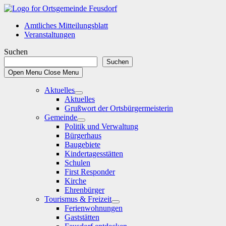
Skip
to
Amtliches Mitteilungsblatt
content
Veranstaltungen
Suchen
Suchen
Open Menu
Close Menu
Aktuelles
Show
Aktuelles
sub
Grußwort der Ortsbürgermeisterin
menu
Gemeinde
Show
Politik und Verwaltung
sub
Bürgerhaus
menu
Baugebiete
Kindertagesstätten
Schulen
First Responder
Kirche
Ehrenbürger
Tourismus & Freizeit
Show
Ferienwohnungen
sub
Gaststätten
menu