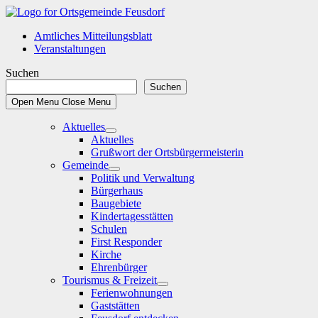
Skip
to
Amtliches Mitteilungsblatt
content
Veranstaltungen
Suchen
Suchen
Open Menu
Close Menu
Aktuelles
Show
Aktuelles
sub
Grußwort der Ortsbürgermeisterin
menu
Gemeinde
Show
Politik und Verwaltung
sub
Bürgerhaus
menu
Baugebiete
Kindertagesstätten
Schulen
First Responder
Kirche
Ehrenbürger
Tourismus & Freizeit
Show
Ferienwohnungen
sub
Gaststätten
menu