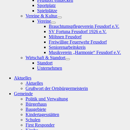
Feusdorf entdecken
Sportplatz
Spielplätze
Vereine & Kultur
Show
Vereine
sub
Show
Brauchtumspflegeverein Feusdorf e.V.
menu
sub
SV Fortuna Feusdorf 1926 e.V.
menu
Möhnen Feusdorf
Freiwillige Feuerwehr Feusdorf
Seniorenarbeitskreis
Musikverein „Harmonie“ Feusdorf e.V.
Wirtschaft & Standort
Show
Standort
sub
Unternehmen
menu
Aktuelles
Aktuelles
Grußwort der Ortsbürgermeisterin
Gemeinde
Politik und Verwaltung
Bürgerhaus
Baugebiete
Kindertagesstätten
Schulen
First Responder