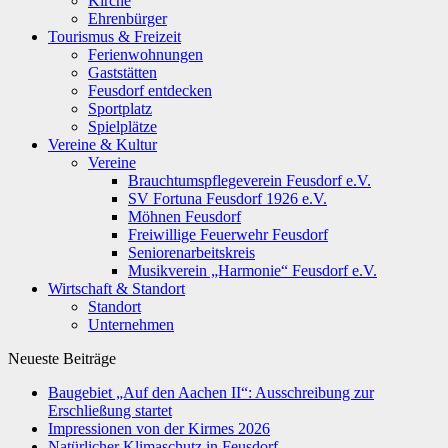
Kirche
Ehrenbürger
Tourismus & Freizeit
Ferienwohnungen
Gaststätten
Feusdorf entdecken
Sportplatz
Spielplätze
Vereine & Kultur
Vereine
Brauchtumspflegeverein Feusdorf e.V.
SV Fortuna Feusdorf 1926 e.V.
Möhnen Feusdorf
Freiwillige Feuerwehr Feusdorf
Seniorenarbeitskreis
Musikverein „Harmonie“ Feusdorf e.V.
Wirtschaft & Standort
Standort
Unternehmen
Neueste Beiträge
Baugebiet „Auf den Aachen II“: Ausschreibung zur
Erschließung startet
Impressionen von der Kirmes 2026
Natürlicher Klimaschutz in Feusdorf