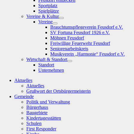
Feusdorf entdecken
Sportplatz
Spielplätze
Vereine & Kultur
Show
Vereine
sub
Show
Brauchtumspflegeverein Feusdorf e.V.
menu
sub
SV Fortuna Feusdorf 1926 e.V.
menu
Möhnen Feusdorf
Freiwillige Feuerwehr Feusdorf
Seniorenarbeitskreis
Musikverein „Harmonie“ Feusdorf e.V.
Wirtschaft & Standort
Show
Standort
sub
Unternehmen
menu
Aktuelles
Aktuelles
Grußwort der Ortsbürgermeisterin
Gemeinde
Politik und Verwaltung
Bürgerhaus
Baugebiete
Kindertagesstätten
Schulen
First Responder