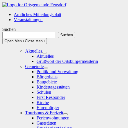
Skip
to
Amtliches Mitteilungsblatt
content
Veranstaltungen
Suchen
Suchen
Open Menu
Close Menu
Aktuelles
Show
Aktuelles
sub
Grußwort der Ortsbürgermeisterin
menu
Gemeinde
Show
Politik und Verwaltung
sub
Bürgerhaus
menu
Baugebiete
Kindertagesstätten
Schulen
First Responder
Kirche
Ehrenbürger
Tourismus & Freizeit
Show
Ferienwohnungen
sub
Gaststätten
menu