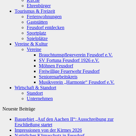
Kirche
Ehrenbürger
Tourismus & Freizeit
Ferienwohnungen
Gaststätten
Feusdorf entdecken
Sportplatz
Spielplätze
Vereine & Kultur
Vereine
Brauchtumspflegeverein Feusdorf e.V.
SV Fortuna Feusdorf 1926 e.V.
Möhnen Feusdorf
Freiwillige Feuerwehr Feusdorf
Seniorenarbeitskreis
Musikverein „Harmonie“ Feusdorf e.V.
Wirtschaft & Standort
Standort
Unternehmen
Neueste Beiträge
Baugebiet „Auf den Aachen II“: Ausschreibung zur
Erschließung startet
Impressionen von der Kirmes 2026
Natürlicher Klimaschutz in Feusdorf