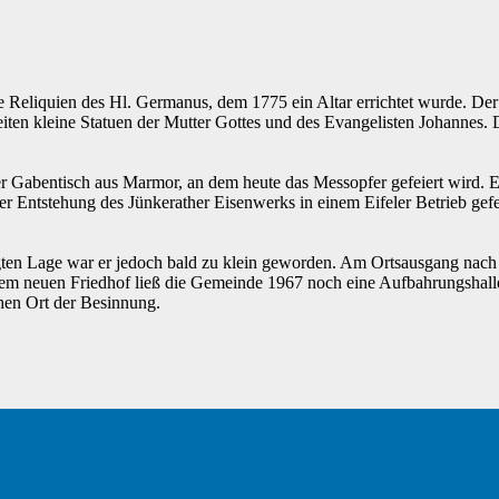
lle Reliquien des Hl. Germanus, dem 1775 ein Altar errichtet wurde. D
iten kleine Statuen der Mutter Gottes und des Evangelisten Johannes. D
 Gabentisch aus Marmor, an dem heute das Messopfer gefeiert wird. Ein
Entstehung des Jünkerather Eisenwerks in einem Eifeler Betrieb geferti
eengten Lage war er jedoch bald zu klein geworden. Am Ortsausgang na
 dem neuen Friedhof ließ die Gemeinde 1967 noch eine Aufbahrungshal
chen Ort der Besinnung.