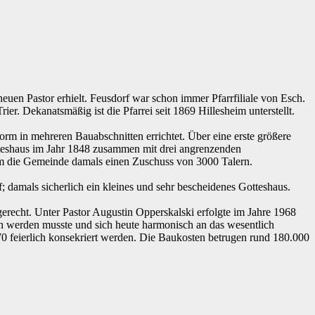
euen Pastor erhielt. Feusdorf war schon immer Pfarrfiliale von Esch.
r. Dekanatsmäßig ist die Pfarrei seit 1869 Hillesheim unterstellt.
Form in mehreren Bauabschnitten errichtet. Über eine erste größere
otteshaus im Jahr 1848 zusammen mit drei angrenzenden
m die Gemeinde damals einen Zuschuss von 3000 Talern.
; damals sicherlich ein kleines und sehr bescheidenes Gotteshaus.
erecht. Unter Pastor Augustin Opperskalski erfolgte im Jahre 1968
n werden musste und sich heute harmonisch an das wesentlich
70 feierlich konsekriert werden. Die Baukosten betrugen rund 180.000