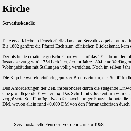
Kirche
Servatiuskapelle
Eine erste Kirche in Feusdorf, die damalige Servatiuskapelle, wurde 
Bis 1802 gehörte die Pfarrei Esch zum kölnischen Eifeldekanat, kam d
Der bis heute erhaltene gotische Chor weist auf das 17. Jahrhundert a
Instandsetzung wird 1754 berichtet, der im Jahre 1804 eine Verläng
Wohngebäuden mit Stallungen völlig vernichtet. Noch im selben Ja
Die Kapelle war ein einfach geputzter Bruchsteinbau, das Schiff im l
Den Anforderungen der Zeit, insbesondere durch die steigende Einwoh
eine grundlegende Erweiterung. Das Schiff mit Glockenturm wurde ab
vergrößerte Schiff anfügt. Nach fast zweijähriger Bauzeit konnte di
DM, wovon allein rund 40.000 DM von den Pfarrangehörigen durch 
Servatiuskapelle Feusdorf vor dem Umbau 1968