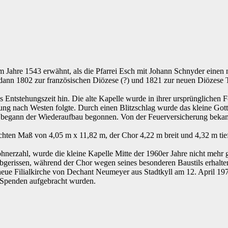
im Jahre 1543 erwähnt, als die Pfarrei Esch mit Johann Schnyder einen n
ann 1802 zur französischen Diözese (?) und 1821 zur neuen Diözese Trie
ls Entstehungszeit hin. Die alte Kapelle wurde in ihrer ursprünglichen 
erung nach Westen folgte. Durch einen Blitzschlag wurde das kleine G
hr begann der Wiederaufbau begonnen. Von der Feuerversicherung beka
ichten Maß von 4,05 m x 11,82 m, der Chor 4,22 m breit und 4,32 m tief
nerzahl, wurde die kleine Kapelle Mitte der 1960er Jahre nicht mehr g
gerissen, während der Chor wegen seines besonderen Baustils erhalte
e neue Filialkirche von Dechant Neumeyer aus Stadtkyll am 12. April 19
Spenden aufgebracht wurden.