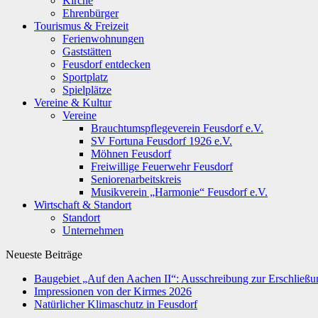
Kirche
Ehrenbürger
Tourismus & Freizeit
Ferienwohnungen
Gaststätten
Feusdorf entdecken
Sportplatz
Spielplätze
Vereine & Kultur
Vereine
Brauchtumspflegeverein Feusdorf e.V.
SV Fortuna Feusdorf 1926 e.V.
Möhnen Feusdorf
Freiwillige Feuerwehr Feusdorf
Seniorenarbeitskreis
Musikverein „Harmonie“ Feusdorf e.V.
Wirtschaft & Standort
Standort
Unternehmen
Neueste Beiträge
Baugebiet „Auf den Aachen II“: Ausschreibung zur Erschließun
Impressionen von der Kirmes 2026
Natürlicher Klimaschutz in Feusdorf