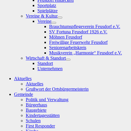
Feusdorf entdecken
Sportplatz
Spielplätze
Vereine & Kultur
Show
Vereine
sub
Show
Brauchtumspflegeverein Feusdorf e.V.
menu
sub
SV Fortuna Feusdorf 1926 e.V.
menu
Möhnen Feusdorf
Freiwillige Feuerwehr Feusdorf
Seniorenarbeitskreis
Musikverein „Harmonie“ Feusdorf e.V.
Wirtschaft & Standort
Show
Standort
sub
Unternehmen
menu
Aktuelles
Aktuelles
Grußwort der Ortsbürgermeisterin
Gemeinde
Politik und Verwaltung
Bürgerhaus
Baugebiete
Kindertagesstätten
Schulen
First Responder