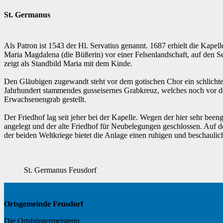
St. Germanus
Als Patron ist 1543 der Hl. Servatius genannt. 1687 erhielt die Kape
Maria Magdalena (die Büßerin) vor einer Felsenlandschaft, auf den Se
zeigt als Standbild Maria mit dem Kinde.
Den Gläubigen zugewandt steht vor dem gotischen Chor ein schlichter
Jahrhundert stammendes gusseisernes Grabkreuz, welches noch vor der 
Erwachsenengrab gestellt.
Der Friedhof lag seit jeher bei der Kapelle. Wegen der hier sehr b
angelegt und der alte Friedhof für Neubelegungen geschlossen. Auf
der beiden Weltkriege bietet die Anlage einen ruhigen und beschauli
St. Germanus Feusdorf
Ortsgemeinde Feusdorf
Die Ortsbürgermeisterin