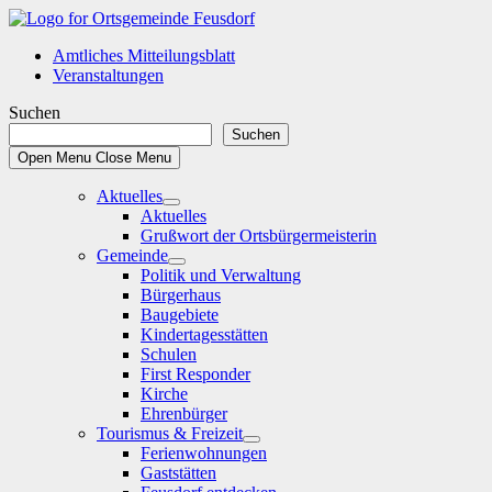
Skip
to
Amtliches Mitteilungsblatt
content
Veranstaltungen
Suchen
Suchen
Open Menu
Close Menu
Aktuelles
Show
Aktuelles
sub
Grußwort der Ortsbürgermeisterin
menu
Gemeinde
Show
Politik und Verwaltung
sub
Bürgerhaus
menu
Baugebiete
Kindertagesstätten
Schulen
First Responder
Kirche
Ehrenbürger
Tourismus & Freizeit
Show
Ferienwohnungen
sub
Gaststätten
menu