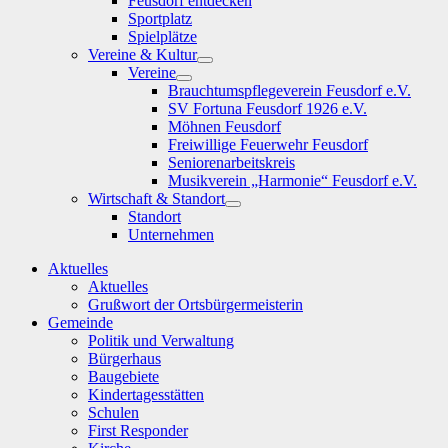
Feusdorf entdecken
Sportplatz
Spielplätze
Vereine & Kultur
Show
Vereine
sub
Show
Brauchtumspflegeverein Feusdorf e.V.
menu
sub
SV Fortuna Feusdorf 1926 e.V.
menu
Möhnen Feusdorf
Freiwillige Feuerwehr Feusdorf
Seniorenarbeitskreis
Musikverein „Harmonie“ Feusdorf e.V.
Wirtschaft & Standort
Show
Standort
sub
Unternehmen
menu
Aktuelles
Aktuelles
Grußwort der Ortsbürgermeisterin
Gemeinde
Politik und Verwaltung
Bürgerhaus
Baugebiete
Kindertagesstätten
Schulen
First Responder