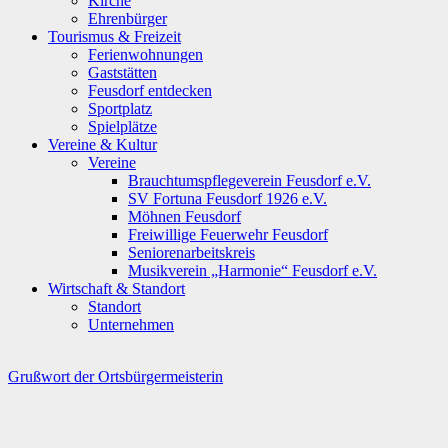
Kirche
Ehrenbürger
Tourismus & Freizeit
Ferienwohnungen
Gaststätten
Feusdorf entdecken
Sportplatz
Spielplätze
Vereine & Kultur
Vereine
Brauchtumspflegeverein Feusdorf e.V.
SV Fortuna Feusdorf 1926 e.V.
Möhnen Feusdorf
Freiwillige Feuerwehr Feusdorf
Seniorenarbeitskreis
Musikverein „Harmonie“ Feusdorf e.V.
Wirtschaft & Standort
Standort
Unternehmen
Grußwort der Ortsbürgermeisterin