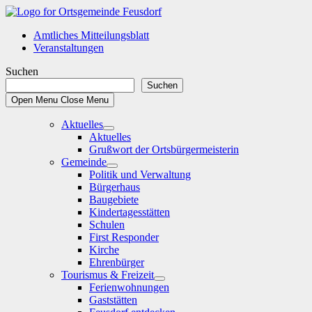
Skip
to
Amtliches Mitteilungsblatt
content
Veranstaltungen
Suchen
Suchen
Open Menu
Close Menu
Aktuelles
Show
Aktuelles
sub
Grußwort der Ortsbürgermeisterin
menu
Gemeinde
Show
Politik und Verwaltung
sub
Bürgerhaus
menu
Baugebiete
Kindertagesstätten
Schulen
First Responder
Kirche
Ehrenbürger
Tourismus & Freizeit
Show
Ferienwohnungen
sub
Gaststätten
menu