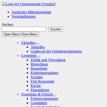
Skip
to
Amtliches Mitteilungsblatt
content
Veranstaltungen
Suchen
Suchen
Open Menu
Close Menu
Aktuelles
Show
Aktuelles
sub
Grußwort der Ortsbürgermeisterin
menu
Gemeinde
Show
Politik und Verwaltung
sub
Bürgerhaus
menu
Baugebiete
Kindertagesstätten
Schulen
First Responder
Kirche
Ehrenbürger
Tourismus & Freizeit
Show
Ferienwohnungen
sub
Gaststätten
menu