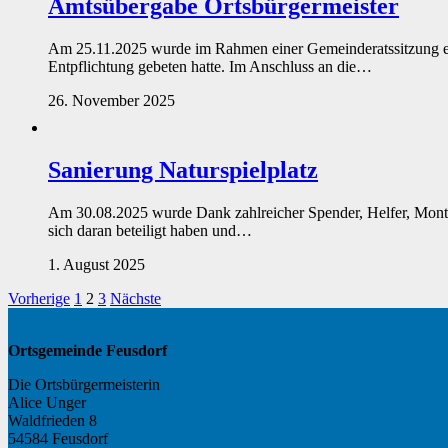
Amtsübergabe Ortsbürgermeister
Am 25.11.2025 wurde im Rahmen einer Gemeinderatssitzung ein
Entpflichtung gebeten hatte. Im Anschluss an die…
26. November 2025
Sanierung Naturspielplatz
Am 30.08.2025 wurde Dank zahlreicher Spender, Helfer, Monteu
sich daran beteiligt haben und…
1. August 2025
Seitennummerierung
Vorherige
1
2
3
Nächste
der
Ortsgemeinde Feusdorf
Beiträge
Die Ortsbürgermeisterin
Alice Unger
Waldfrieden 8
54584 Feusdorf