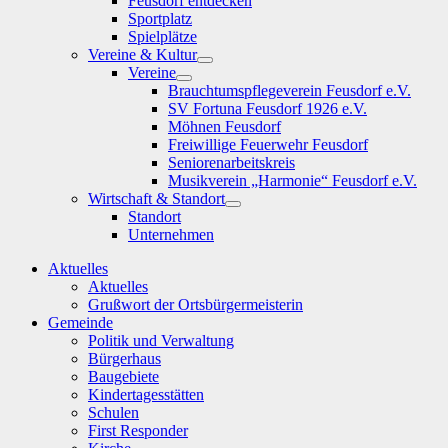
Feusdorf entdecken
Sportplatz
Spielplätze
Vereine & Kultur
Show
Vereine
sub
Show
Brauchtumspflegeverein Feusdorf e.V.
menu
sub
SV Fortuna Feusdorf 1926 e.V.
menu
Möhnen Feusdorf
Freiwillige Feuerwehr Feusdorf
Seniorenarbeitskreis
Musikverein „Harmonie“ Feusdorf e.V.
Wirtschaft & Standort
Show
Standort
sub
Unternehmen
menu
Aktuelles
Aktuelles
Grußwort der Ortsbürgermeisterin
Gemeinde
Politik und Verwaltung
Bürgerhaus
Baugebiete
Kindertagesstätten
Schulen
First Responder