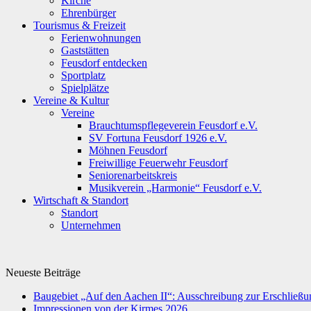
Kirche
Ehrenbürger
Tourismus & Freizeit
Ferienwohnungen
Gaststätten
Feusdorf entdecken
Sportplatz
Spielplätze
Vereine & Kultur
Vereine
Brauchtumspflegeverein Feusdorf e.V.
SV Fortuna Feusdorf 1926 e.V.
Möhnen Feusdorf
Freiwillige Feuerwehr Feusdorf
Seniorenarbeitskreis
Musikverein „Harmonie“ Feusdorf e.V.
Wirtschaft & Standort
Standort
Unternehmen
Neueste Beiträge
Baugebiet „Auf den Aachen II“: Ausschreibung zur Erschließun
Impressionen von der Kirmes 2026