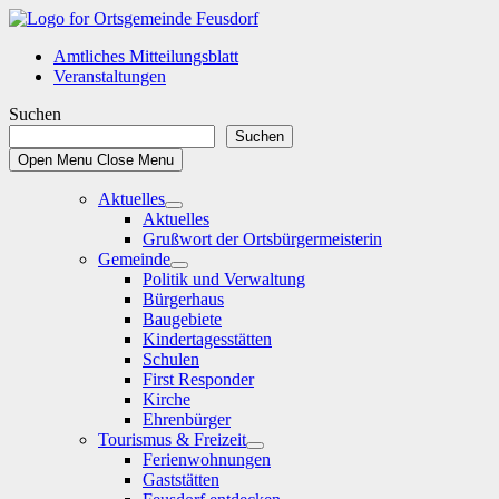
Skip
to
Amtliches Mitteilungsblatt
content
Veranstaltungen
Suchen
Suchen
Open Menu
Close Menu
Aktuelles
Show
Aktuelles
sub
Grußwort der Ortsbürgermeisterin
menu
Gemeinde
Show
Politik und Verwaltung
sub
Bürgerhaus
menu
Baugebiete
Kindertagesstätten
Schulen
First Responder
Kirche
Ehrenbürger
Tourismus & Freizeit
Show
Ferienwohnungen
sub
Gaststätten
menu