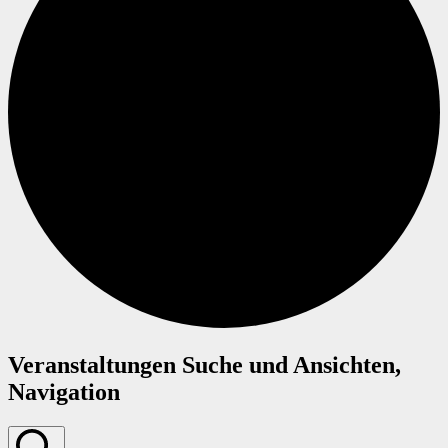
Veranstaltungen
Veranstaltungen Suche und Ansichten,
für
Navigation
14.
Juni