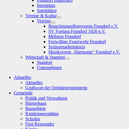
Feusdorf entdecken
Sportplatz
Spielplätze
Vereine & Kultur
Show
Vereine
sub
Show
Brauchtumspflegeverein Feusdorf e.V.
menu
sub
SV Fortuna Feusdorf 1926 e.V.
menu
Möhnen Feusdorf
Freiwillige Feuerwehr Feusdorf
Seniorenarbeitskreis
Musikverein „Harmonie“ Feusdorf e.V.
Wirtschaft & Standort
Show
Standort
sub
Unternehmen
menu
Aktuelles
Aktuelles
Grußwort der Ortsbürgermeisterin
Gemeinde
Politik und Verwaltung
Bürgerhaus
Baugebiete
Kindertagesstätten
Schulen
First Responder