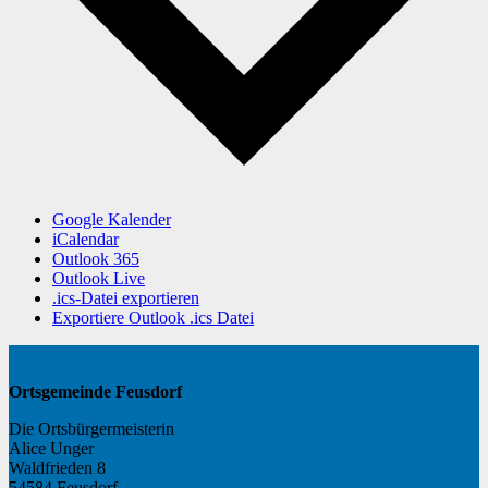
Google Kalender
iCalendar
Outlook 365
Outlook Live
.ics-Datei exportieren
Exportiere Outlook .ics Datei
Ortsgemeinde Feusdorf
Die Ortsbürgermeisterin
Alice Unger
Waldfrieden 8
54584 Feusdorf