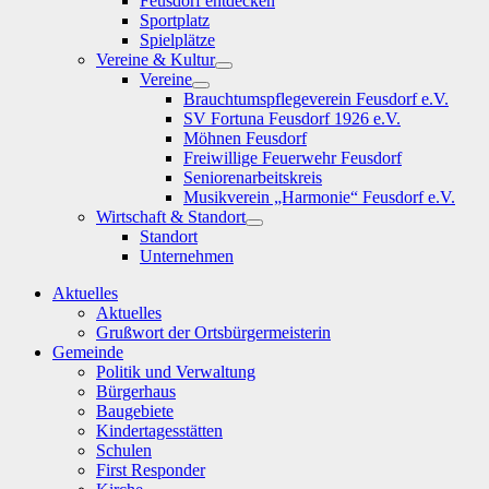
Feusdorf entdecken
Sportplatz
Spielplätze
Vereine & Kultur
Show
Vereine
sub
Show
Brauchtumspflegeverein Feusdorf e.V.
menu
sub
SV Fortuna Feusdorf 1926 e.V.
menu
Möhnen Feusdorf
Freiwillige Feuerwehr Feusdorf
Seniorenarbeitskreis
Musikverein „Harmonie“ Feusdorf e.V.
Wirtschaft & Standort
Show
Standort
sub
Unternehmen
menu
Aktuelles
Aktuelles
Grußwort der Ortsbürgermeisterin
Gemeinde
Politik und Verwaltung
Bürgerhaus
Baugebiete
Kindertagesstätten
Schulen
First Responder