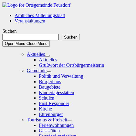
Skip
to
Amtliches Mitteilungsblatt
content
Veranstaltungen
Suchen
Suchen
Open Menu
Close Menu
Aktuelles
Show
Aktuelles
sub
Grußwort der Ortsbürgermeisterin
menu
Gemeinde
Show
Politik und Verwaltung
sub
Bürgerhaus
menu
Baugebiete
Kindertagesstätten
Schulen
First Responder
Kirche
Ehrenbürger
Tourismus & Freizeit
Show
Ferienwohnungen
sub
Gaststätten
menu