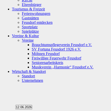
Kirche
Ehrenbürger
Tourismus & Freizeit
Ferienwohnungen
Gaststätten
Feusdorf entdecken
Sportplatz
Spielplätze
Vereine & Kultur
Vereine
Brauchtumspflegeverein Feusdorf e.V.
SV Fortuna Feusdorf 1926 e.V.
Möhnen Feusdorf
Freiwillige Feuerwehr Feusdorf
Seniorenarbeitskreis
Musikverein „Harmonie“ Feusdorf e.V.
Wirtschaft & Standort
Standort
Unternehmen
Veranstaltungen
12.06.2026