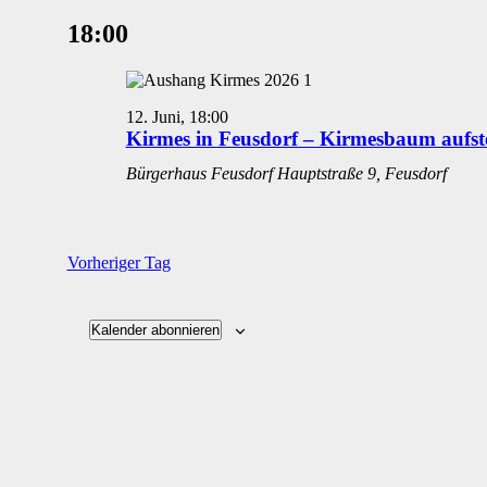
Datum
für
wählen.
18:00
12.
Juni
2026
12. Juni, 18:00
Kirmes in Feusdorf – Kirmesbaum aufste
Bürgerhaus Feusdorf
Hauptstraße 9, Feusdorf
Vorheriger Tag
Kalender abonnieren