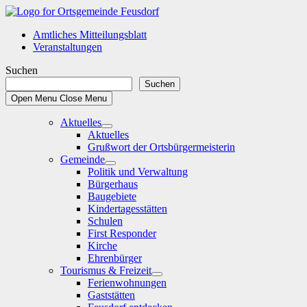
Skip
to
Amtliches Mitteilungsblatt
content
Veranstaltungen
Suchen
Suchen
Open Menu
Close Menu
Aktuelles
Show
Aktuelles
sub
Grußwort der Ortsbürgermeisterin
menu
Gemeinde
Show
Politik und Verwaltung
sub
Bürgerhaus
menu
Baugebiete
Kindertagesstätten
Schulen
First Responder
Kirche
Ehrenbürger
Tourismus & Freizeit
Show
Ferienwohnungen
sub
Gaststätten
menu