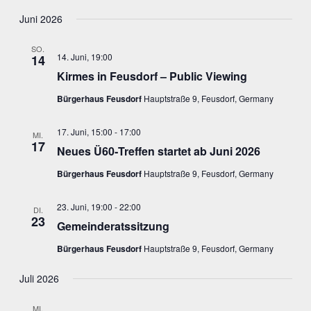
Ansic
Suche
Datum
Navig
wählen.
Juni 2026
und
Ansichten
SO.
14. Juni, 19:00
14
Navigati
Kirmes in Feusdorf – Public Viewing
Bürgerhaus Feusdorf
Hauptstraße 9, Feusdorf, Germany
17. Juni, 15:00
-
17:00
MI.
17
Neues Ü60‑Treffen startet ab Juni 2026
Bürgerhaus Feusdorf
Hauptstraße 9, Feusdorf, Germany
23. Juni, 19:00
-
22:00
DI.
23
Gemeinderatssitzung
Bürgerhaus Feusdorf
Hauptstraße 9, Feusdorf, Germany
Juli 2026
MI.