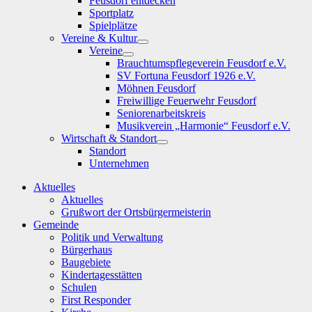
Feusdorf entdecken
Sportplatz
Spielplätze
Vereine & Kultur
Show
Vereine
sub
Show
Brauchtumspflegeverein Feusdorf e.V.
menu
sub
SV Fortuna Feusdorf 1926 e.V.
menu
Möhnen Feusdorf
Freiwillige Feuerwehr Feusdorf
Seniorenarbeitskreis
Musikverein „Harmonie“ Feusdorf e.V.
Wirtschaft & Standort
Show
Standort
sub
Unternehmen
menu
Aktuelles
Aktuelles
Grußwort der Ortsbürgermeisterin
Gemeinde
Politik und Verwaltung
Bürgerhaus
Baugebiete
Kindertagesstätten
Schulen
First Responder