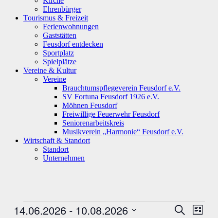
Kirche
Ehrenbürger
Tourismus & Freizeit
Ferienwohnungen
Gaststätten
Feusdorf entdecken
Sportplatz
Spielplätze
Vereine & Kultur
Vereine
Brauchtumspflegeverein Feusdorf e.V.
SV Fortuna Feusdorf 1926 e.V.
Möhnen Feusdorf
Freiwillige Feuerwehr Feusdorf
Seniorenarbeitskreis
Musikverein „Harmonie“ Feusdorf e.V.
Wirtschaft & Standort
Standort
Unternehmen
Veranstaltungen
14.06.2026
 - 
10.08.2026
Veranstal
Veran
Suche
Liste