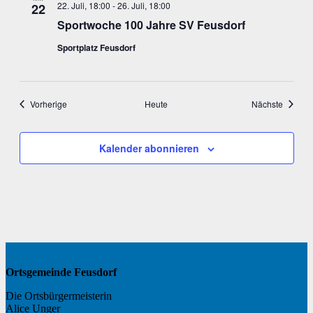
22. Juli, 18:00
-
26. Juli, 18:00
22
Sportwoche 100 Jahre SV Feusdorf
Sportplatz Feusdorf
Veranstaltungen
Veranst
Vorherige
Heute
Nächste
Kalender abonnieren
Ortsgemeinde Feusdorf
Die Ortsbürgermeisterin
Alice Unger