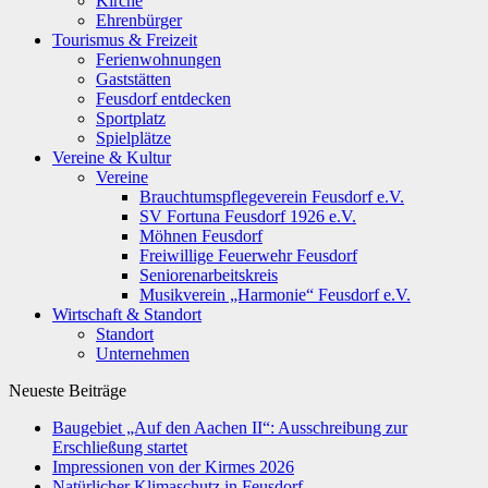
Kirche
Ehrenbürger
Tourismus & Freizeit
Ferienwohnungen
Gaststätten
Feusdorf entdecken
Sportplatz
Spielplätze
Vereine & Kultur
Vereine
Brauchtumspflegeverein Feusdorf e.V.
SV Fortuna Feusdorf 1926 e.V.
Möhnen Feusdorf
Freiwillige Feuerwehr Feusdorf
Seniorenarbeitskreis
Musikverein „Harmonie“ Feusdorf e.V.
Wirtschaft & Standort
Standort
Unternehmen
Neueste Beiträge
Baugebiet „Auf den Aachen II“: Ausschreibung zur
Erschließung startet
Impressionen von der Kirmes 2026
Natürlicher Klimaschutz in Feusdorf