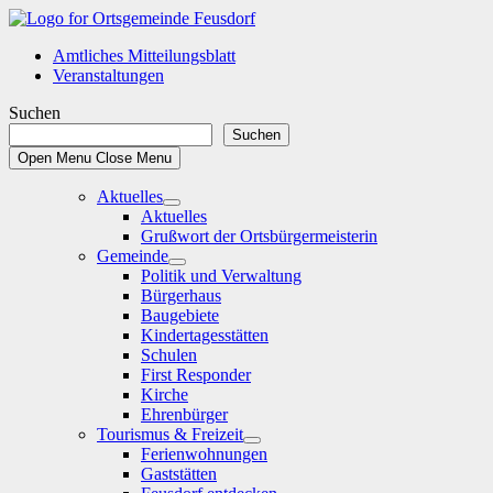
Skip
to
Amtliches Mitteilungsblatt
content
Veranstaltungen
Suchen
Suchen
Open Menu
Close Menu
Aktuelles
Show
Aktuelles
sub
Grußwort der Ortsbürgermeisterin
menu
Gemeinde
Show
Politik und Verwaltung
sub
Bürgerhaus
menu
Baugebiete
Kindertagesstätten
Schulen
First Responder
Kirche
Ehrenbürger
Tourismus & Freizeit
Show
Ferienwohnungen
sub
Gaststätten
menu