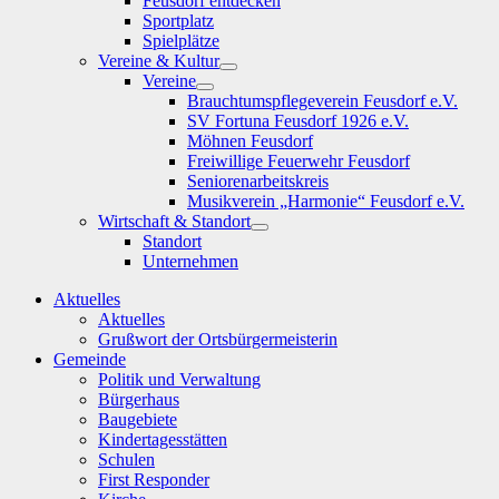
Feusdorf entdecken
Sportplatz
Spielplätze
Vereine & Kultur
Show
Vereine
sub
Show
Brauchtumspflegeverein Feusdorf e.V.
menu
sub
SV Fortuna Feusdorf 1926 e.V.
menu
Möhnen Feusdorf
Freiwillige Feuerwehr Feusdorf
Seniorenarbeitskreis
Musikverein „Harmonie“ Feusdorf e.V.
Wirtschaft & Standort
Show
Standort
sub
Unternehmen
menu
Aktuelles
Aktuelles
Grußwort der Ortsbürgermeisterin
Gemeinde
Politik und Verwaltung
Bürgerhaus
Baugebiete
Kindertagesstätten
Schulen
First Responder