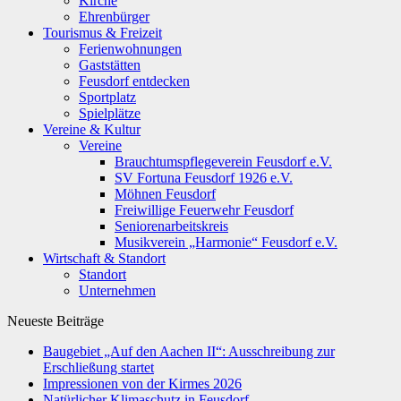
Kirche
Ehrenbürger
Tourismus & Freizeit
Ferienwohnungen
Gaststätten
Feusdorf entdecken
Sportplatz
Spielplätze
Vereine & Kultur
Vereine
Brauchtumspflegeverein Feusdorf e.V.
SV Fortuna Feusdorf 1926 e.V.
Möhnen Feusdorf
Freiwillige Feuerwehr Feusdorf
Seniorenarbeitskreis
Musikverein „Harmonie“ Feusdorf e.V.
Wirtschaft & Standort
Standort
Unternehmen
Neueste Beiträge
Baugebiet „Auf den Aachen II“: Ausschreibung zur
Erschließung startet
Impressionen von der Kirmes 2026
Natürlicher Klimaschutz in Feusdorf