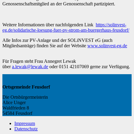
Genossenschaftsmitglied an der Genossenschaft partizipiert.
Weitere Informationen über nachfolgenden Link
https://solinvest-
eg.de/solidarische-loesung-fuer-pv-strom-am-buergerhaus-feusdorf/
Alle Infos zur PV-Anlage und der SOLiNVEST eG (auch
Mitgliedsanträge) finden Sie auf der Website
www.solinvest-eg.de
Für Fragen steht Frau Annegret Lewak
über
a.lewak@lewak.de
oder 0151 42107069 gerne zur Verfügung.
Ortsgemeinde Feusdorf
Die Ortsbürgermeisterin
Alice Unger
Waldfrieden 8
54584 Feusdorf
Impressum
Datenschutz