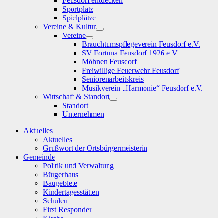
Feusdorf entdecken
Sportplatz
Spielplätze
Vereine & Kultur
Show
Vereine
sub
Show
Brauchtumspflegeverein Feusdorf e.V.
menu
sub
SV Fortuna Feusdorf 1926 e.V.
menu
Möhnen Feusdorf
Freiwillige Feuerwehr Feusdorf
Seniorenarbeitskreis
Musikverein „Harmonie“ Feusdorf e.V.
Wirtschaft & Standort
Show
Standort
sub
Unternehmen
menu
Aktuelles
Aktuelles
Grußwort der Ortsbürgermeisterin
Gemeinde
Politik und Verwaltung
Bürgerhaus
Baugebiete
Kindertagesstätten
Schulen
First Responder