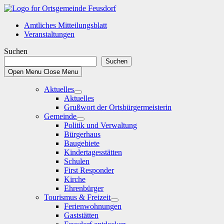
Skip
to
Amtliches Mitteilungsblatt
content
Veranstaltungen
Suchen
Suchen
Open Menu
Close Menu
Aktuelles
Show
Aktuelles
sub
Grußwort der Ortsbürgermeisterin
menu
Gemeinde
Show
Politik und Verwaltung
sub
Bürgerhaus
menu
Baugebiete
Kindertagesstätten
Schulen
First Responder
Kirche
Ehrenbürger
Tourismus & Freizeit
Show
Ferienwohnungen
sub
Gaststätten
menu